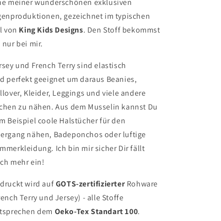
ne meiner wunderschönen exklusiven
genproduktionen, gezeichnet im typischen
il von
King Kids Designs
. Den Stoff bekommst
 nur bei mir.
rsey und French Terry sind elastisch
d perfekt geeignet um daraus Beanies,
llover, Kleider, Leggings und viele andere
chen zu nähen. Aus dem Musselin kannst Du
m Beispiel coole Halstücher für den
ergang nähen, Badeponchos oder luftige
mmerkleidung. Ich bin mir sicher Dir fällt
ch mehr ein!
druckt wird auf
GOTS-zertifizierter
Rohware
rench Terry und Jersey) - alle Stoffe
tsprechen dem
Oeko-Tex Standart 100
.