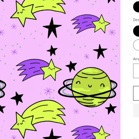
De
An