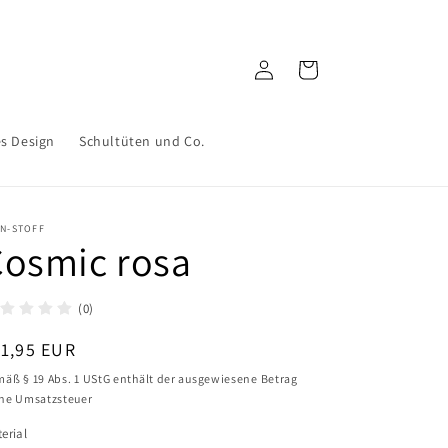
Einloggen
Warenkorb
es Design
Schultüten und Co.
IN-STOFF
Cosmic rosa
(0)
ormaler
1,95 EUR
eis
äß § 19 Abs. 1 UStG enthält der ausgewiesene Betrag
ne Umsatzsteuer
erial