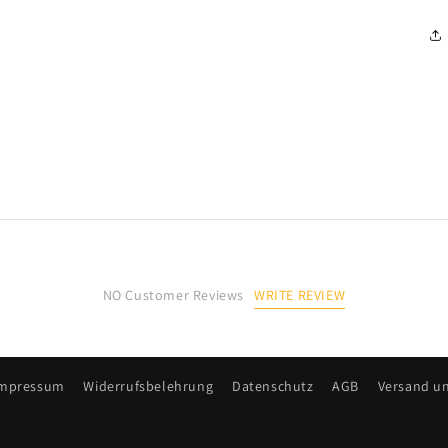
WRITE REVIEW
NO Customer Reviews
mpressum
Widerrufsbelehrung
Datenschutz
AGB
Versand un