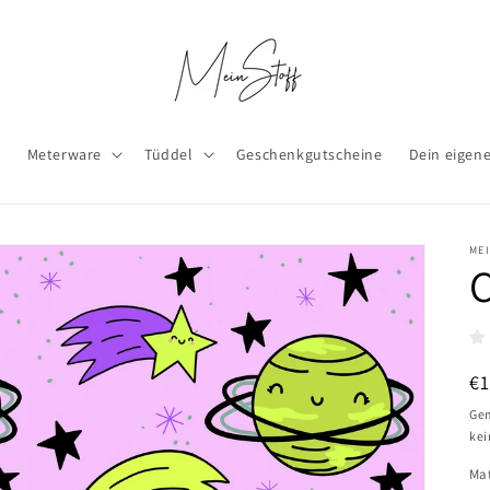
x
Meterware
Tüddel
Geschenkgutscheine
Dein eigen
ME
N
€1
Pr
Gem
kei
Mat