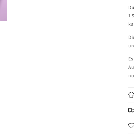
Du
1 
ka
Di
un
Es
Au
no