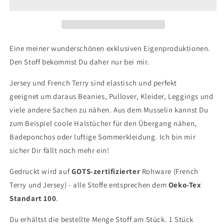
ist
ist
mein
mein
zu
zu
Hause
Hause
Eine meiner wunderschönen exklusiven Eigenproduktionen.
Den Stoff bekommst Du daher nur bei mir.
Jersey und French Terry sind elastisch und perfekt
geeignet um daraus Beanies, Pullover, Kleider, Leggings und
viele andere Sachen zu nähen. Aus dem Musselin kannst Du
zum Beispiel coole Halstücher für den Übergang nähen,
Badeponchos oder luftige Sommerkleidung. Ich bin mir
sicher Dir fällt noch mehr ein!
Gedruckt wird auf
GOTS-zertifizierter
Rohware (French
Terry und Jersey) - alle Stoffe entsprechen dem
Oeko-Tex
Standart 100
.
Du erhältst die bestellte Menge Stoff am Stück. 1 Stück