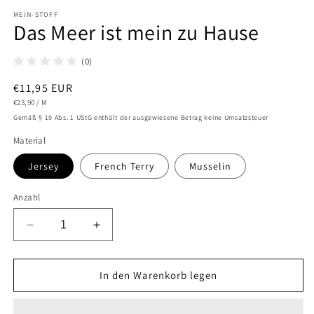
1
in
MEIN-STOFF
Das Meer ist mein zu Hause
Modal
öffnen
(0)
Normaler
€11,95 EUR
STÜCKPREIS
PRO
Preis
€23,90
/
M
Gemäß § 19 Abs. 1 UStG enthält der ausgewiesene Betrag keine Umsatzsteuer
Material
Jersey
French Terry
Musselin
Anzahl
Verringere
Erhöhe
die
die
Menge
Menge
für
für
In den Warenkorb legen
Das
Das
Meer
Meer