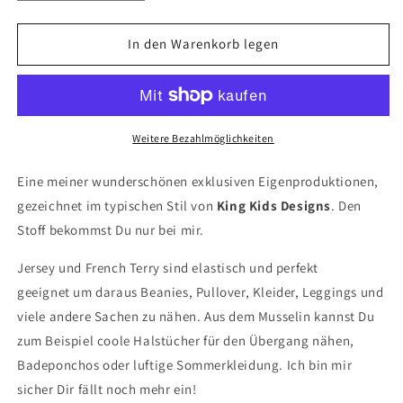
die
die
Menge
Menge
für
für
In den Warenkorb legen
Hi
Hi
Lila
Lila
Weitere Bezahlmöglichkeiten
Eine meiner wunderschönen exklusiven Eigenproduktionen,
gezeichnet im typischen Stil von
King Kids Designs
. Den
Stoff bekommst Du nur bei mir.
Jersey und French Terry sind elastisch und perfekt
geeignet um daraus Beanies, Pullover, Kleider, Leggings und
viele andere Sachen zu nähen. Aus dem Musselin kannst Du
zum Beispiel coole Halstücher für den Übergang nähen,
Badeponchos oder luftige Sommerkleidung. Ich bin mir
sicher Dir fällt noch mehr ein!