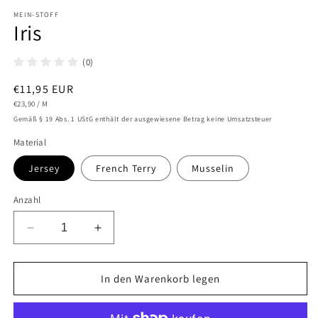
1
in
MEIN-STOFF
Iris
Modal
öffnen
(0)
Normaler
€11,95 EUR
STÜCKPREIS
PRO
Preis
€23,90
/
M
Gemäß § 19 Abs. 1 UStG enthält der ausgewiesene Betrag keine Umsatzsteuer
Material
Jersey
French Terry
Musselin
Anzahl
Verringere
Erhöhe
die
die
Menge
Menge
für
für
In den Warenkorb legen
Iris
Iris