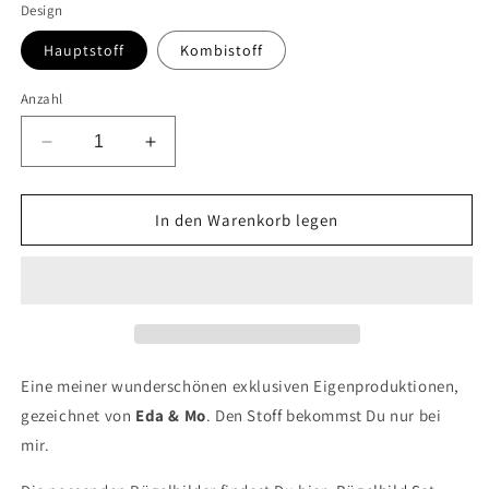
Design
Hauptstoff
Kombistoff
Anzahl
Verringere
Erhöhe
die
die
Menge
Menge
für
für
In den Warenkorb legen
Pferdetraum
Pferdetraum
Eine meiner wunderschönen exklusiven Eigenproduktionen,
gezeichnet von
Eda & Mo
. Den Stoff bekommst Du nur bei
mir.