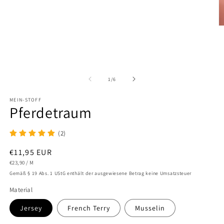
1
in
Modal
öffnen
M
2
in
M
ö
von
1
/
6
MEIN-STOFF
Pferdetraum
(2)
Normaler
€11,95 EUR
STÜCKPREIS
PRO
Preis
€23,90
/
M
Gemäß § 19 Abs. 1 UStG enthält der ausgewiesene Betrag keine Umsatzsteuer
Material
Jersey
French Terry
Musselin