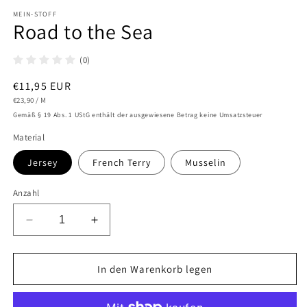
1
in
MEIN-STOFF
Road to the Sea
Modal
öffnen
(0)
Normaler
€11,95 EUR
STÜCKPREIS
PRO
Preis
€23,90
/
M
Gemäß § 19 Abs. 1 UStG enthält der ausgewiesene Betrag keine Umsatzsteuer
Material
Jersey
French Terry
Musselin
Anzahl
Verringere
Erhöhe
die
die
Menge
Menge
für
für
In den Warenkorb legen
Road
Road
to
to