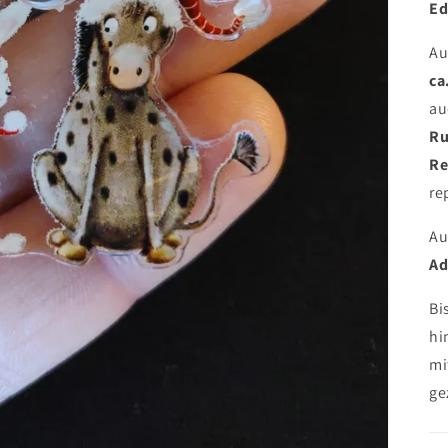
Ed
Au
ca
au
Ru
Re
re
Au
Ad
Bi
hi
mi
ge