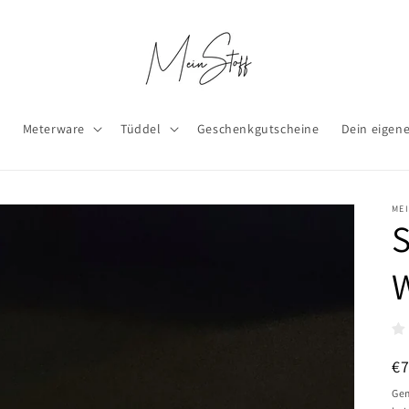
x
Meterware
Tüddel
Geschenkgutscheine
Dein eigen
ME
N
€
Pr
Gem