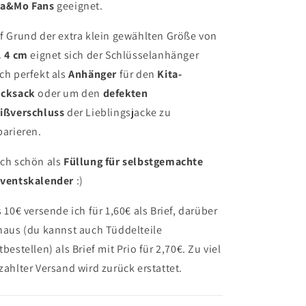
a&Mo Fans
geeignet.
f Grund der extra klein gewählten Größe von
. 4 cm
eignet sich der Schlüsselanhänger
ch perfekt als
Anhänger
für den
Kita-
cksack
oder um den
defekten
ißverschluss
der Lieblingsjacke zu
parieren.
ch schön als
Füllung für selbstgemachte
ventskalender
:)
s 10€ versende ich für 1,60€ als Brief, darüber
naus (du kannst auch Tüddelteile
tbestellen) als Brief mit Prio für 2,70€. Zu viel
zahlter Versand wird zurück erstattet.