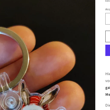
kei
An
Hi
v
ga
Me
Di