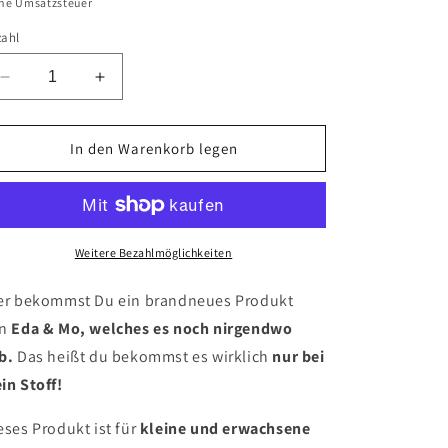
ne Umsatzsteuer
zahl
Verringere
Erhöhe
die
die
Menge
Menge
für
für
In den Warenkorb legen
Schlüsselanhänger
Schlüsselanhänger
Weihnachtswunder
Weihnachtswunder
Weitere Bezahlmöglichkeiten
er bekommst Du ein brandneues Produkt
on
Eda & Mo, welches es noch nirgendwo
b.
Das heißt du bekommst es wirklich
nur bei
in Stoff!
eses Produkt ist für
kleine und erwachsene